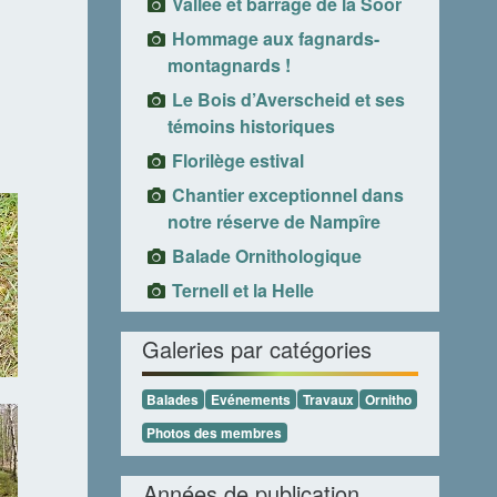
Vallée et barrage de la Soor
Hommage aux fagnards-
montagnards !
Le Bois d’Averscheid et ses
témoins historiques
Florilège estival
Chantier exceptionnel dans
notre réserve de Nampîre
Balade Ornithologique
Ternell et la Helle
Galeries par catégories
Balades
Evénements
Travaux
Ornitho
Photos des membres
Années de publication