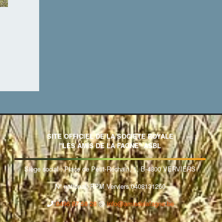
SITE OFFICIEL DE LA SOCIETE ROYALE
"LES AMIS DE LA FAGNE" ASBL
Siège social : Place de Petit-Rechain, 1, B-4800 VERVIERS
N° national: RPM Verviers 0408131260
0496 87 58 28
@
info@amisdelafagne.be