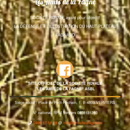
Les Amis de la Fagne
SOCIÉTÉ ROYALE ayant pour objectif
LA DÉFENSE ET L’ILLUSTRATION DU HAUT-PLATEAU
FAGNARD
SITE OFFICIEL DE LA SOCIETE ROYALE
"LES AMIS DE LA FAGNE" ASBL
Siège social : Place de Petit-Rechain, 1, B-4800 VERVIERS
N° national: RPM Verviers 0408131260
0496 87 58 28
@
info@amisdelafagne.be