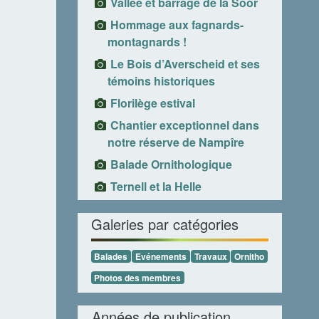
Vallée et barrage de la Soor
Hommage aux fagnards-
montagnards !
Le Bois d’Averscheid et ses
témoins historiques
Florilège estival
Chantier exceptionnel dans
notre réserve de Nampîre
Balade Ornithologique
Ternell et la Helle
Galeries par catégories
Balades
Evénements
Travaux
Ornitho
Photos des membres
Années de publication