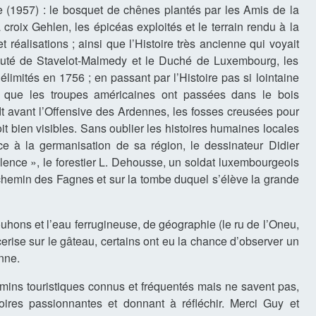
le (1957) : le bosquet de chênes plantés par les Amis de la
 croix Gehlen, les épicéas exploités et le terrain rendu à la
t réalisations ; ainsi que l’Histoire très ancienne qui voyait
ipauté de Stavelot-Malmedy et le Duché de Luxembourg, les
limités en 1756 ; en passant par l’Histoire pas si lointaine
 que les troupes américaines ont passées dans le bois
t avant l’Offensive des Ardennes, les fosses creusées pour
t bien visibles. Sans oublier les histoires humaines locales
nce à la germanisation de sa région, le dessinateur Didier
ence », le forestier L. Dehousse, un soldat luxembourgeois
chemin des Fagnes et sur la tombe duquel s’élève la grande
uhons et l’eau ferrugineuse, de géographie (le ru de l’Oneu,
erise sur le gâteau, certains ont eu la chance d’observer un
nne.
ins touristiques connus et fréquentés mais ne savent pas,
ires passionnantes et donnant à réfléchir. Merci Guy et