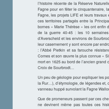
l’histoire récente de la Réserve Naturel
Fagne pour en fêter le cinquantenaire, la
Fagne, les projets LIFE et leurs travaux e
ces territoires partagés entre la Princ
bornes « Marie Thérèse » les ont enfin dé
de la guerre 40-45 : les 10 semaines
d’Averscheid et les environs de Sourbrod
leur casernement y sont encore par endroi
: l’Abbé Pietkin et sa farouche résista
Comes et son œuvre la plus connue « Sil
mort en 1625 au bord de l’ancien grand 
Croix de Sourbrodt…
Un peu de géologie pour expliquer les po
la Rur…), d’étymologie, de légendes et, c
vanneau huppé survolant la Fagne Wallo
Que de promeneurs passent par ces chem
ne devinent même pas toutes ces histo