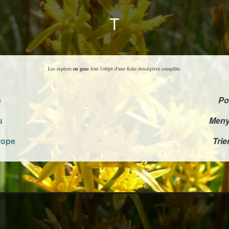
T
Les espèces
en gras
font l'objet d'une fiche descriptive complète.
e
Po
u
Menya
rope
Trie