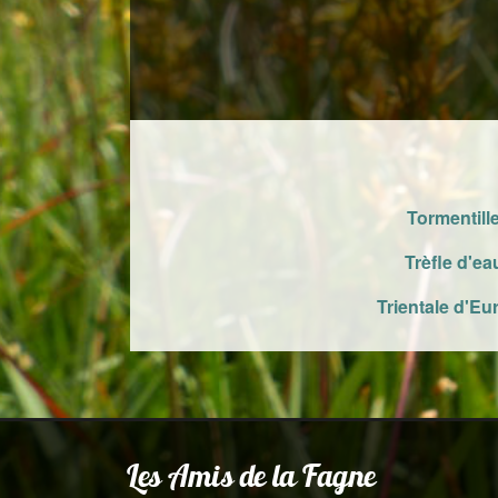
Tormentill
Trèfle d'ea
Trientale d'Eu
Les Amis de la Fagne