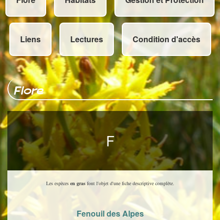
Liens
Lectures
Condition d'accès
Flore
F
Les espèces
en gras
font l'objet d'une fiche descriptive complète.
Fenouil des Alpes