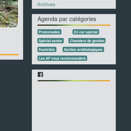
Archives
Agenda par catégories
Promenades
En car spécial
Spécial senior
Chantiers de gestion
Festivités
Sorties ornithologiques
Les AF vous recommandent