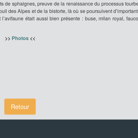
rts de sphaignes, preuve de la renaissance du processus tourb
uil des Alpes et de la bistorte, là où se poursuivent d’importan
l’avifaune était aussi bien présente : buse, milan royal, faucon
>>
Photos
<<
Retour