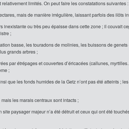
 relativement limités. On peut faire les constatations suivantes :
ares, mais de manière irrégulière, laissant parfois des ilôts int
urs inexistante ou très peu épaisse dans cette zone ; il couvait 
stre ;
tation basse, les touradons de molinies, les buissons de genets 
lus grands arbres ;
ées par étrépages et couvertes d’éricacées (callunes, myrtilles
ème ;
nsi que les fonds humides de la Getz n’ont pas été atteints ; les 
é mais les marais centraux sont intacts ;
site paysager majeur n’a été détruit et ceux qui ont été touché