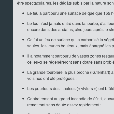
être spectaculaires, les dégâts subis par la nature sont
Le feu a parcouru une surface de quelque 155 hect
Le feu n’est jamais entré dans la tourbe, d’aille
encore dans des andains, cinq jours après le sini
Ce fut un feu de surface qui a carbonisé la végé
saules, les jeunes bouleaux, mais épargné les p
Il a notamment parcouru de vastes zones restaur
celles-ci se régénéreront sans doute sans probl
La grande tourbière la plus proche (Kutenhart) ai
voisines ont été protégées ;
Les pourtours des lithalses (« viviers ») ont brûl
Contrairement au grand incendie de 2011, aucun 
remettront sans doute assez rapidement ;