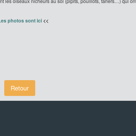
les oiseaux nicheurs au sol (pipits, pouillots, tariers…) qui on
Les photos sont ici
<<
Retour