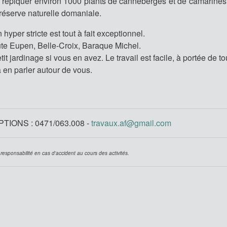
ler repiquer environ 1000 plants de canneberges et de camarines
réserve naturelle domaniale.
hyper stricte est tout à fait exceptionnel.
te Eupen, Belle-Croix, Baraque Michel.
it jardinage si vous en avez. Le travail est facile, à portée de t
en parler autour de vous.
IONS : 0471/063.008 -
travaux.af@gmail.com
 responsabilité en cas d'accident au cours des activités.