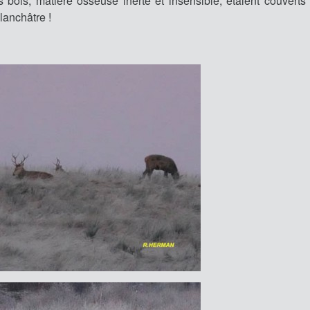
s bois, matière osseuse inerte et insensible, étaient couverts 
lanchâtre !