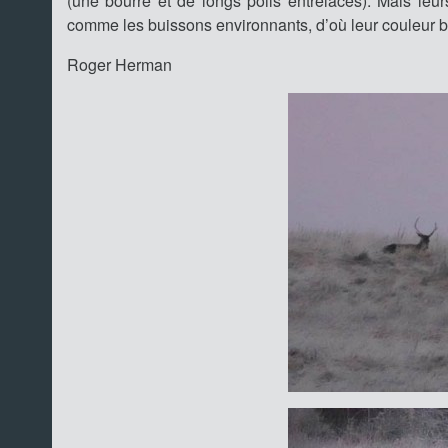
(une bourre et de longs poils entrelacés). Mais leur
comme les buissons environnants, d’où leur couleur b
Roger Herman