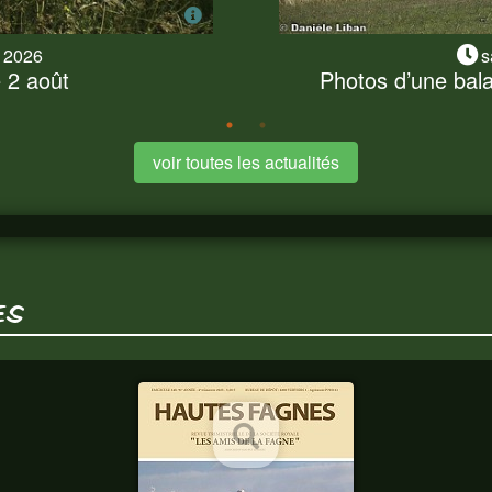
t 2026
s
2 août
Photos d’une bal
 2 août
Photos d’une bala
 ce 2 août a dû s'exécuter
Nous nous sommes presque
vons profité pour...
balade champêtre et fores
voir toutes les actualités
ES
HAUTES