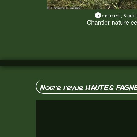
mercredi, 5 aoû
Chantier nature ce 
Chantier nature ce
Sécheresse oblige, le chantier nature de
sans matériel thermique. Nous en a
Lire la suite
Notre revue HAUTES FAGN