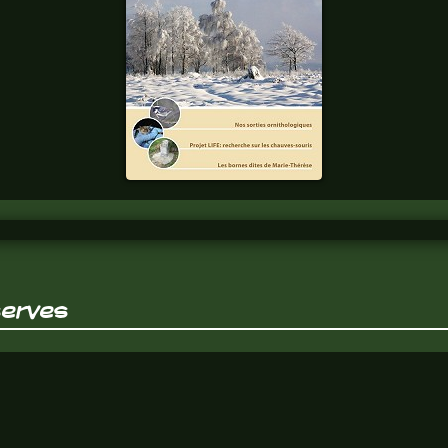
FAGNES
n°337
Chaque trimestre,
tous les thèmes
fagnards y sont
abordés. Abonnez
vous.
serves